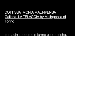
DOTT.SSA MONIA MALINPENSA
Galleria LA TELACCIA by Malinpensa di
Torino
Immagini moderne e forme geometriche,
dense di pulsazioni emotive, viaggiano con
coerenza nello spazio incisivo del colore
nero che fa mirabilmente da sfondo in ogni
opera dell'artista Anna Rita Longaroni, per
una sintesi espressiva altamente simbolica.
La capacità pittorica, il linguaggio
fortemente singolare ed il pregnante lirismo
cromatico definiscono un'esecuzione di
propria inventiva assolutamente originale.
Dai suoi dipinti, di impegnata ricerca, si
respira l'essenza della purezza espressiva
che dà un concreto significato al suo iter
pittorico e che appaga l'osservatore.
Emozioni visive e sensazioni costanti vivono
nella pittura dell'artista Anna Rita Longaroni